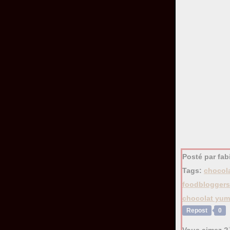
Posté par fa
Tags:
chocol
foodbloggers
chocolat yum
Repost
0