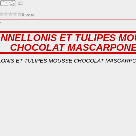
0 vote
7
NNELLONIS ET TULIPES M
CHOCOLAT MASCARPON