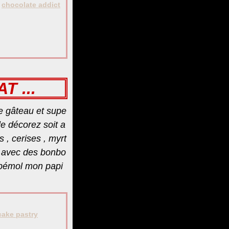
,
chocolate addict
 ...
 ce gâteau et supe
 le décorez soit a
s , cerises , myrt
nt avec des bonbo
t bémol mon papi
ake pastry