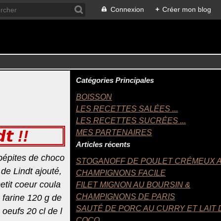
Connexion
+
Créer mon blog
Catégories Principales
BOISSON
LES RECETTES SALÉES ...
LES RECETTES SUCRÉES ...
𝙩 !!
MES PARTENAIRES
Articles récents
pépites de choco
STOGANOFF DE POULET CRÉMEUX 
e Lindt ajouté,
CHAMPIGNONS FACILE
etit coeur coula
FILET MIGNON AU BOURSIN &
CHAMPIGNONS DE PARIS
e farine 120 g de
SAUTÉ DE PORC AU CURRY ET LAIT 
oeufs 20 cl de l
COCO