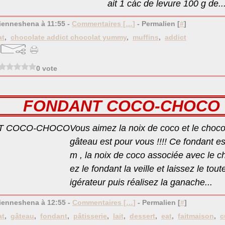
ait 1 càc de levure 100 g de..
ienneshena à 11:55 -
Commentaires [
…
]
- Permalien [
#
]
at
,
chocolate addict chocolat yummy
,
muffins
,
addict
0 vote
FONDANT COCO-CHOCO
Vous aimez la noix de coco et le choco
gâteau est pour vous !!!! Ce fondant 
m , la noix de coco associée avec le ch
ez le fondant la veille et laissez le tout
igérateur puis réalisez la ganache...
bienneshena à 12:55 -
Commentaires [
…
]
- Permalien [
#
]
at
,
gâteau
,
fondant
,
pâtisserie
,
lait
,
dessert
,
eat
,
faitmaison
,
c