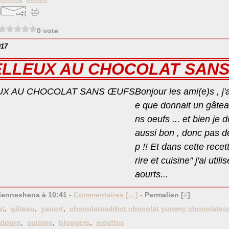
0 vote
017
LLEUX AU CHOCOLAT SAN
Bonjour les ami(e)s , j'
e que donnait un gâtea
ns oeufs ... et bien je d
aussi bon , donc pas d
p !! Et dans cette recet
rire et cuisine" j'ai util
aourts...
bienneshena à 10:41 -
Commentaires [
…
]
- Permalien [
#
]
at
,
gâteau
,
yaourt
,
chocolateaddict chocolat yummy chocolatec
odporn
,
cuisine
,
bloggers
,
recettes