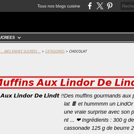
Tous nos blogs cuisine
UCRÉES
... MES ENVIES SUCRÉES ...
>
CATEGORIES
>
CHOCOLAT
𝙪𝙛𝙛𝙞𝙣𝙨 𝘼𝙪𝙭 𝙇𝙞𝙣𝙙𝙤𝙧 𝘿𝙚 𝙇𝙞𝙣
Des muffins gourmands aux 
lat 🍫 et hummmm un LindOr d
une vraie surprise avec son p
nt ... ❤ Ingrédients : 300 g d
cassonade 125 g de beurre 2 