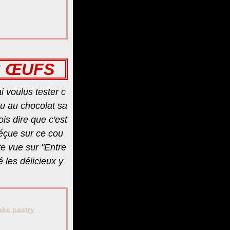
S ŒUFS
ai voulus tester c
u au chocolat sa
ois dire que c'est
éçue sur ce cou
te vue sur "Entre
isé les délicieux y
ake pastry