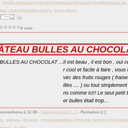
,
foodie foodgasm frenchfoodbloggerblogeuse foodbloggers mi
mmy
,
chocolatecake pastry
,
coco choco
0 vote
ÂTEAU BULLES AU CHOCOLAT
Il est beau , il est bon , oui
r cool et facile à faire , vous
vec des fruits rouges ( fraise
illes .... ) ou tout simpleme
ns comme ici!! Le seul peti
er bulles était trop...
ienneshena à 11:39 -
Commentaires [
…
]
- Permalien [
#
]
at
,
gâteau
,
dessert
,
chocolateaddict chocolat yummy chocolatec
nbons
,
bulles