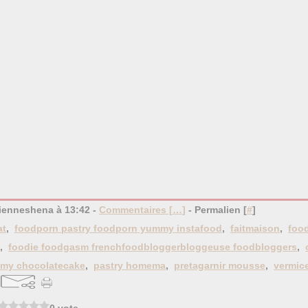
bienneshena à 13:42 -
Commentaires [
…
]
- Permalien [
#
]
at
,
foodporn pastry foodporn yummy instafood
,
faitmaison
,
foo
,
foodie foodgasm frenchfoodbloggerbloggeuse foodbloggers
,
my chocolatecake
,
pastry homema
,
pretagarnir mousse
,
vermice