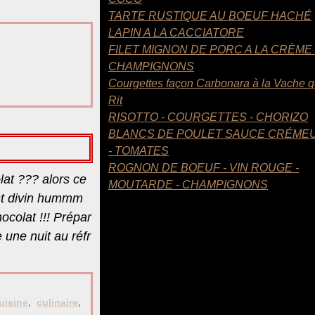
.
TARTE RUSTIQUE AU BOEUF HACHÉ
LAPIN A LA CACCIATORE
FILET MIGNON DE PORC A LA CRÈME
CHAMPIGNONS
Courgettes façon Carbonara à la Vache q
Rit
RISOTTO - COURGETTES - CHORIZO
BLANCS DE POULET SAUCE CRÉME
- TOMATES
ROGNON DE BOEUF - VIN ROUGE -
lat ??? alors ce
MOUTARDE - CHAMPIGNONS
est divin hummm
ocolat !!! Prépar
e une nuit au réfr
uisine
,
culinaire
,