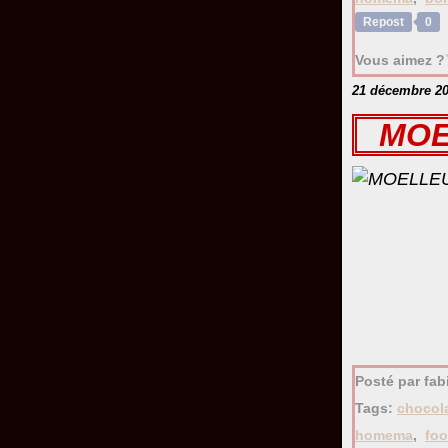
Repost
0
Vous aimez ?
21 décembre 2
MOE
Posté par fa
Tags:
chocol
homema
,
fo