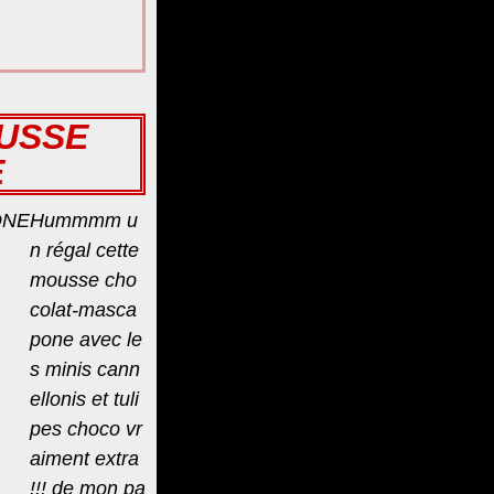
OUSSE
E
Hummmm u
n régal cette
mousse cho
colat-masca
pone avec le
s minis cann
ellonis et tuli
pes choco vr
aiment extra
!!! de mon pa