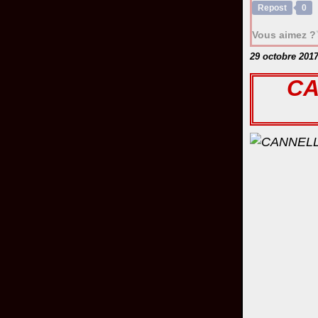
Repost
0
Vous aimez ?
29 octobre 201
CA