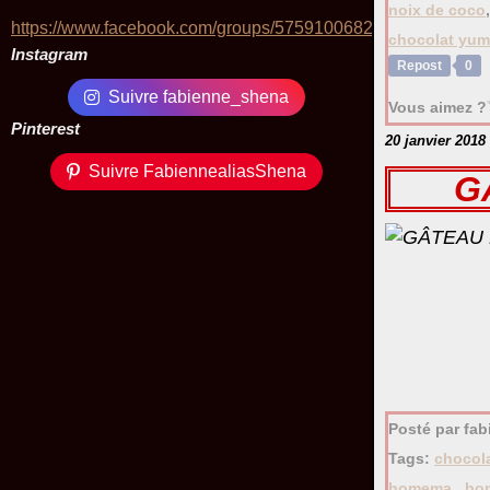
noix de coco
https://www.facebook.com/groups/575910068229424/
chocolat yu
Instagram
Repost
0
Suivre fabienne_shena
Vous aimez ?
Pinterest
20 janvier 2018
Suivre FabiennealiasShena
G
Posté par fab
Tags:
chocol
homema
,
bo