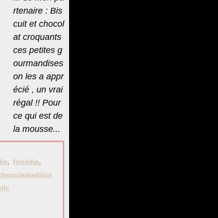
rtenaire : Bis
cuit et chocol
at croquants
ces petites g
ourmandises
on les a appr
écié , un vrai
régal !! Pour
ce qui est de
la mousse...
die
,
fooddie
,
chocolateaddict
lle