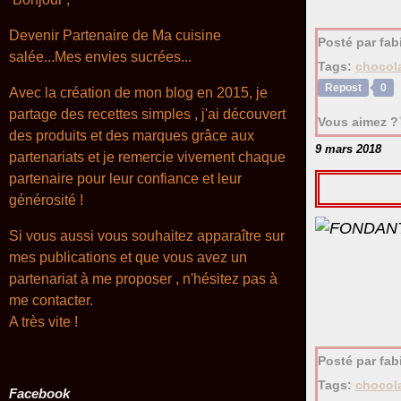
Devenir Partenaire de Ma cuisine
Posté par fab
salée...Mes envies sucrées...
Tags:
chocol
Repost
0
Avec la création de mon blog en 2015, je
partage des recettes simples , j'ai découvert
Vous aimez ?
des produits et des marques grâce aux
9 mars 2018
partenariats et je remercie vivement chaque
partenaire pour leur confiance et leur
générosité !
Si vous aussi vous souhaitez apparaître sur
mes publications et que vous avez un
partenariat à me proposer , n'hésitez pas à
me contacter.
A très
vite !
Posté par fa
Tags:
chocol
Facebook