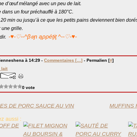
ne d’œuf mélangé avec un peu de lait.
e dans un four préchauffé à 180°C.
 20 min ou jusqu’à ce que les petits pains deviennent bien doré
une grille.
-♥-♡--^β๏ɲ ąρρéţɨţ ^--♡-♥-
idir.
bienneshena à 14:29 -
Commentaires [
…
]
- Permalien [
#
]
lait
0 vote
ES DE PORC SAUCE AU VIN
MUFFINS 
z aussi :