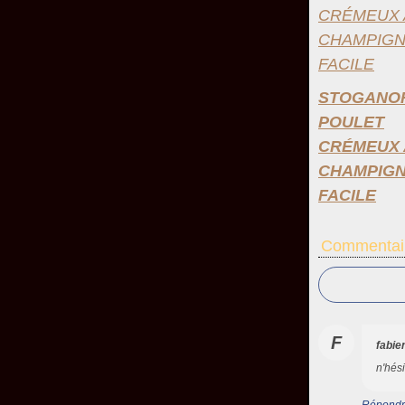
STOGANOF
POULET
CRÉMEUX 
CHAMPIG
FACILE
Commentai
F
fabi
n'hési