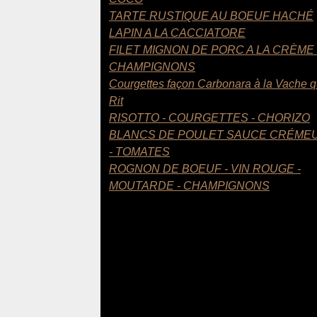
TARTE RUSTIQUE AU BOEUF HACHÉ
LAPIN A LA CACCIATORE
FILET MIGNON DE PORC A LA CRÈME
CHAMPIGNONS
Courgettes façon Carbonara à la Vache q
Rit
RISOTTO - COURGETTES - CHORIZO
BLANCS DE POULET SAUCE CRÉME
- TOMATES
ROGNON DE BOEUF - VIN ROUGE -
MOUTARDE - CHAMPIGNONS