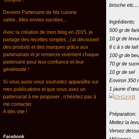
brioche etc...
Devenir Partenaire de Ma cuisine
salée...Mes envies sucrées...
Ingrédients:
500 gr de far
Avec la création de mon blog en 2015, je
10 gr de levu
partage des recettes simples , j'ai découvert
des produits et des marques grâce aux
6 c à s de lai
partenariats et je remercie vivement chaque
100 gr de be
partenaire pour leur confiance et leur
70 gr de sucr
générosité !
10 gr de sel
Environ 350 m
Si vous aussi vous souhaitez apparaître sur
1 jaune d’œuf
mes publications et que vous avez un
partenariat à me proposer , n'hésitez pas à
me contacter.
A très
vite !
Préparation:
Mettez la lev
Versez dessu
Facebook