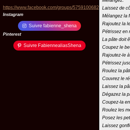
Mélangez.
https://www.facebook.com/groups/575910068229424/
Laissez de c
Instagram
Mélangez la fa
Rajoutez la l
Suivre fabienne_shena
Pétrissez en 
Pinterest
La pâte doit 
Suivre FabiennealiasShena
Coupez le beu
Rajoutez-le à
Pétrissez jusq
Roulez la pât
Couvrez le ré
Laissez la pâ
Dégazez la p
Coupez-la en
Roulez les m
Posez les pet
Laissez gonf