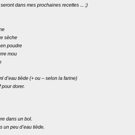
. seront dans mes prochaines recettes ... ;)
ine
re sèche
t en poudre
urre mou
e
l d’eau tiède (+ ou – selon la farine)
 pour dorer.
ure dans un bol.
s un peu d’eau tiède.