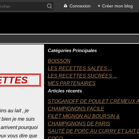
Connexion
+
Créer mon blog
Catégories Principales
BOISSON
LES RECETTES SALÉES ...
LES RECETTES SUCRÉES ...
ETTES
MES PARTENAIRES
Articles récents
STOGANOFF DE POULET CRÉMEUX 
CHAMPIGNONS FACILE
s au lait , je
FILET MIGNON AU BOURSIN &
t bien je me suis
CHAMPIGNONS DE PARIS
 arrivent pourquoi
SAUTÉ DE PORC AU CURRY ET LAIT 
 peux vous dire que
COCO