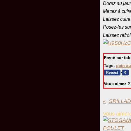
Dorez au jau
Mettez à cuir
Laissez cuire
Posez-les sur 
Laissez refro
Posté par fa
Tags:
pain au 
Repost
0
Vous aimez ?
GRILLAD
Vous aimere