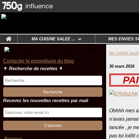
Home
MA CUISINE SALÉE ...
MES ENVIES S
MA CUISINE SALÉE 
Contacter le propriétaire du blog
30 mars 2016
▼ Recherche de recettes ▼
PA
Recevez les nouvelles recettes par mail
Ohhhh mes ami
n'avais jamais
lancée , je m
pas toi lollll
Bonjour ,