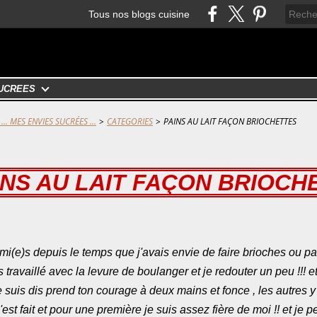
Tous nos blogs cuisine
UCRÉES
... MES ENVIES SUCRÉES ...
>
CATEGORIES
>
PAINS AU LAIT FAÇON BRIOCHETTES
INS AU LAIT FAÇON BRIOCH
(e)s depuis le temps que j'avais envie de faire brioches ou pain
 travaillé avec la levure de boulanger et je redouter un peu !!! e
e suis dis prend ton courage à deux mains et fonce , les autres y
l c'est fait et pour une première je suis assez fière de moi !! et je