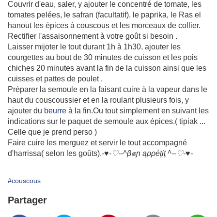
Couvrir d'eau, saler, y ajouter le concentré de tomate, les
tomates pelées, le safran (facultatif), le paprika, le Ras el
hanout les épices à couscous et les morceaux de collier.
Rectifier l'assaisonnement à votre goût si besoin .
Laisser mijoter le tout durant 1h à 1h30, ajouter les
courgettes au bout de 30 minutes de cuisson et les pois
chiches 20 minutes avant la fin de la cuisson ainsi que les
cuisses et pattes de poulet .
Préparer la semoule en la faisant cuire à la vapeur dans le
haut du couscoussier et en la roulant plusieurs fois, y
ajouter du
beurre
à la fin.Ou tout simplement en suivant les
indications sur le paquet de semoule aux épices.( tipiak ...
Celle que je prend perso )
Faire cuire les merguez et s
ervir le tout accompagné
d'harrissa( selon les goûts).
-♥-♡--^β๏ɲ ąρρéţɨţ ^--♡-♥-
#couscous
Partager