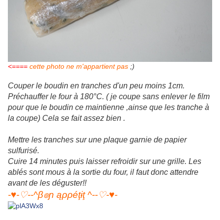
<====
cette photo ne m'appartient pas
;)
Couper le boudin en tranches d'un peu moins 1cm.
Préchauffer le four à 180°C. ( je coupe sans enlever le film
pour que le boudin ce maintienne ,ainse que les tranche à
la coupe) Cela se fait assez bien .
Mettre les tranches sur une plaque garnie de papier
sulfurisé.
Cuire 14 minutes puis laisser refroidir sur une grille. Les
ablés sont mous à la sortie du four, il faut donc attendre
avant de les déguster!!
-♥-♡--^β๏ɲ ąρρéţɨţ ^--♡-♥-