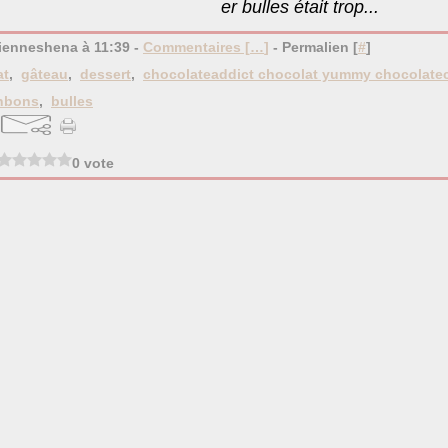
er bulles était trop...
ienneshena à 11:39 -
Commentaires [
…
]
- Permalien [
#
]
at
,
gâteau
,
dessert
,
chocolateaddict chocolat yummy chocolatec
nbons
,
bulles
0 vote