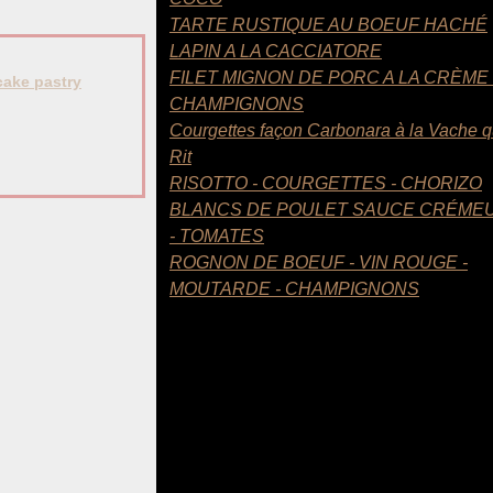
TARTE RUSTIQUE AU BOEUF HACHÉ
LAPIN A LA CACCIATORE
FILET MIGNON DE PORC A LA CRÈME
ake pastry
CHAMPIGNONS
Courgettes façon Carbonara à la Vache q
Rit
RISOTTO - COURGETTES - CHORIZO
BLANCS DE POULET SAUCE CRÉME
- TOMATES
ROGNON DE BOEUF - VIN ROUGE -
MOUTARDE - CHAMPIGNONS