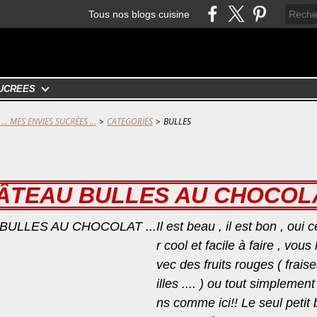
Tous nos blogs cuisine
UCRÉES
... MES ENVIES SUCRÉES ...
>
CATEGORIES
>
BULLES
ÂTEAU BULLES AU CHOCOLAT
Il est beau , il est bon , oui
r cool et facile à faire , vous
vec des fruits rouges ( fraise
illes .... ) ou tout simpleme
ns comme ici!! Le seul peti