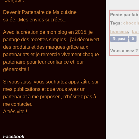
Devenir Partenaire de Ma cuisine
Posté par fab
salée...Mes envies sucrées...
Tags:
chocol
homema
,
bo
Avec la création de mon blog en 2015, je
Repost
0
partage des recettes simples , j'ai découvert
des produits et des marques grâce aux
Vous aimez ?
partenariats et je remercie vivement chaque
partenaire pour leur confiance et leur
générosité !
Si vous aussi vous souhaitez apparaître sur
mes publications et que vous avez un
partenariat à me proposer , n'hésitez pas à
me contacter.
A très
vite !
Facebook