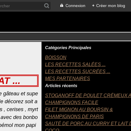
Connexion
+
Créer mon blog
Catégories Principales
BOISSON
LES RECETTES SALÉES ...
LES RECETTES SUCRÉES ...
 ...
MES PARTENAIRES
Articles récents
 ce gâteau et supe
STOGANOFF DE POULET CRÉMEUX 
 le décorez soit a
CHAMPIGNONS FACILE
s , cerises , myrt
FILET MIGNON AU BOURSIN &
CHAMPIGNONS DE PARIS
nt avec des bonbo
SAUTÉ DE PORC AU CURRY ET LAIT 
t bémol mon papi
COCO