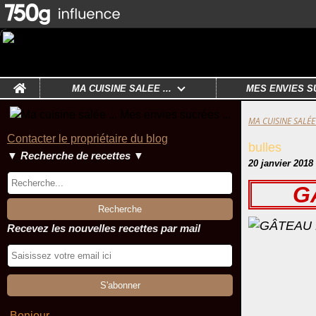
Home
MA CUISINE SALÉE ...
MES ENVIES S
MA CUISINE SALÉE 
Contacter le propriétaire du blog
bulles
▼ Recherche de recettes ▼
20 janvier 2018
G
Recevez les nouvelles recettes par mail
Bonjour ,