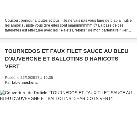
Coucou , bonjour à toutes et tous !! Je ne vais pas vous faire de blabla inutile
les ami(e)s , juste vous dire elles sont miammmmmm 😉 La base de ces
tartelettes est effectuée avec les " Palets Bretons " de mon partenaire " Ker
Cadélac " !! ( que j'ai...
TOURNEDOS ET FAUX FILET SAUCE AU BLEU
D'AUVERGNE ET BALLOTINS D'HARICOTS
VERT
Publié le 22/10/2017 à 10:35
Par
fabienneshena