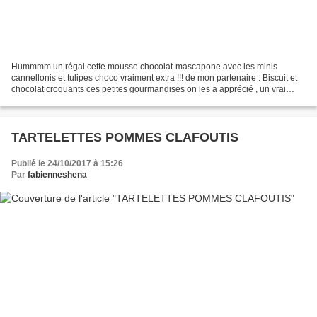
Hummmm un régal cette mousse chocolat-mascapone avec les minis
cannellonis et tulipes choco vraiment extra !!! de mon partenaire : Biscuit et
chocolat croquants ces petites gourmandises on les a apprécié , un vrai
régal !! Pour ce qui est de la mousse...
TARTELETTES POMMES CLAFOUTIS
Publié le 24/10/2017 à 15:26
Par
fabienneshena