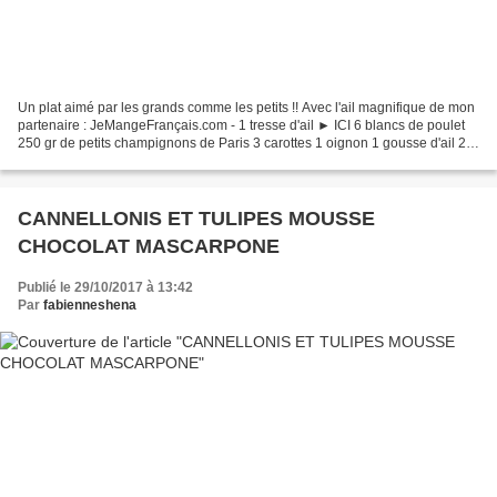
Un plat aimé par les grands comme les petits !! Avec l'ail magnifique de mon
partenaire : JeMangeFrançais.com - 1 tresse d'ail ► ICI 6 blancs de poulet
250 gr de petits champignons de Paris 3 carottes 1 oignon 1 gousse d'ail 2
jaunes d'oeufs 20 cl de...
CANNELLONIS ET TULIPES MOUSSE
CHOCOLAT MASCARPONE
Publié le 29/10/2017 à 13:42
Par
fabienneshena