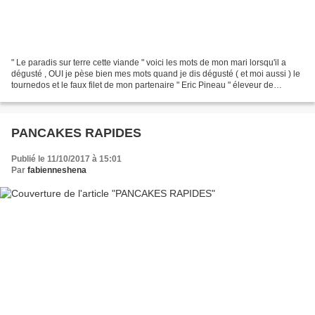
" Le paradis sur terre cette viande " voici les mots de mon mari lorsqu'il a
dégusté , OUI je pèse bien mes mots quand je dis dégusté ( et moi aussi ) le
tournedos et le faux filet de mon partenaire " Eric Pineau " éleveur de
Charolais dans le Maine et...
PANCAKES RAPIDES
Publié le 11/10/2017 à 15:01
Par
fabienneshena