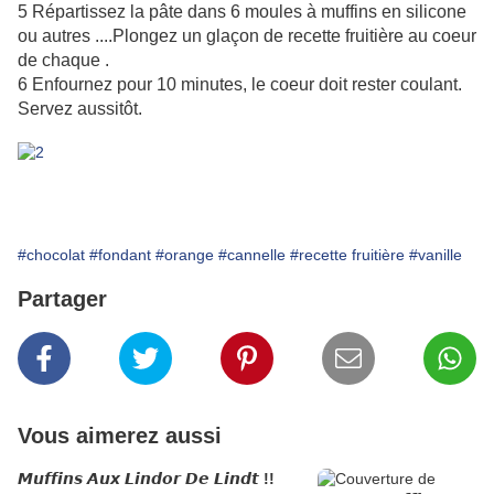
5 Répartissez la pâte dans 6 moules à muffins en silicone
ou autres ....Plongez un glaçon de recette fruitière au coeur
de chaque .
6 Enfournez pour 10 minutes, le coeur doit rester coulant.
Servez aussitôt.
#chocolat
#fondant
#orange
#cannelle
#recette fruitière
#vanille
Partager
Vous aimerez aussi
𝙈𝙪𝙛𝙛𝙞𝙣𝙨 𝘼𝙪𝙭 𝙇𝙞𝙣𝙙𝙤𝙧 𝘿𝙚 𝙇𝙞𝙣𝙙𝙩 !!