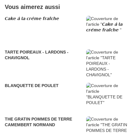
Vous aimerez aussi
𝘾𝙖𝙠𝙚 𝙖̀ 𝙡𝙖 𝙘𝙧𝙚̀𝙢𝙚 𝙛𝙧𝙖𝙞̂𝙘𝙝𝙚
TARTE POIREAUX - LARDONS -
CHAVIGNOL
BLANQUETTE DE POULET
THE GRATIN POMMES DE TERRE
CAMEMBERT NORMAND