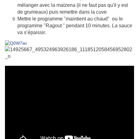
mélanger avec la maïzena (il ne faut pas qu'il y est
de grumeaux) puis remettre dans la cuve
Mettre le programme "maintient au chaud" ou le
programme "Ragout " pendant 10 minutes. La sauce
va s’épaissir.