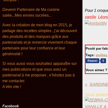
Devenir Partenaire de Ma cuisine
Pour 1 croque
salée...Mes envies sucrées...
vanille
Léonc
Avec la création de mon blog en 2015, je
partage des recettes simples , j'ai découvert
des produits et des marques grâce aux
partenariats et je remercie vivement chaque
partenaire pour leur confiance et leur
Posté par fa
générosité !
Tags:
goûter
Repost
0
Si vous aussi vous souhaitez apparaître sur
mes publications et que vous avez un
Vous aimez ?
partenariat à me proposer , n'hésitez pas à
me contacter.
A très
vite !
Vous aimere
Facebook