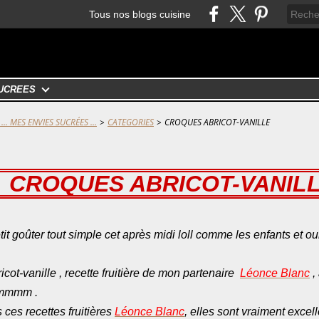
Tous nos blogs cuisine
UCRÉES
... MES ENVIES SUCRÉES ...
>
CATEGORIES
>
CROQUES ABRICOT-VANILLE
CROQUES ABRICOT-VANIL
it goûter tout simple cet après midi loll comme les enfants et oui
cot-vanille , recette fruitière de mon partenaire
Léonce Blanc
,
hummmm .
 ces recettes fruitières
Léonce Blanc
, elles sont vraiment excell