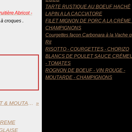
TARTE RUSTIQUE AU BOEUF HACHÉ
ruitière Abricot -
LAPIN A LA CACCIATORE
 à croques .
FILET MIGNON DE PORC A LA CRÈME
CHAMPIGNONS
Courgettes façon Carbonara à la Vache q
Rit
RISOTTO - COURGETTES - CHORIZO
BLANCS DE POULET SAUCE CRÉME
- TOMATES
ROGNON DE BOEUF - VIN ROUGE -
MOUTARDE - CHAMPIGNONS
CUISSE DE DINDE AU LAIT & MOUTARDE A L'ANCIENNE