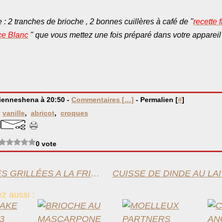
 : 2 tranches de brioche , 2 bonnes cuillères à café de "
recette f
e Blanc
" que vous mettez une fois préparé dans votre appareil
bienneshena à 20:50 -
Commentaires [
…
]
- Permalien [
#
]
,
vanille
,
abricot
,
croques
0 vote
SARDINES GRILLÉES A LA FRITEUSE CECOFRY
z aussi :