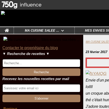
Home
MA CUISINE SALÉE ...
MES ENVIES S
MA CUISINE SALÉE 
Contacter le propriétaire du blog
23 février 2017
▼ Recherche de recettes ▼
Recevez les nouvelles recettes par mail
Envie d'un pet
lollll
un croque abri
thé c'était 
J'adore toutes
Bonjour ,