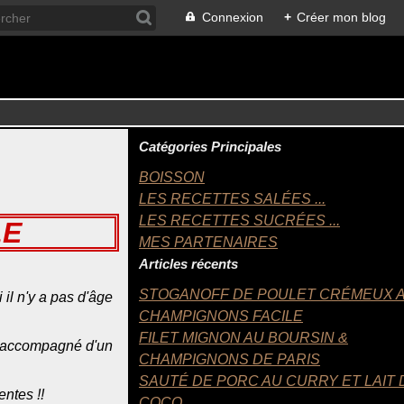
Connexion
+
Créer mon blog
Catégories Principales
BOISSON
LES RECETTES SALÉES ...
LES RECETTES SUCRÉES ...
LE
MES PARTENAIRES
Articles récents
STOGANOFF DE POULET CRÉMEUX 
 il n'y a pas d'âge
CHAMPIGNONS FACILE
FILET MIGNON AU BOURSIN &
 accompagné d'un
CHAMPIGNONS DE PARIS
SAUTÉ DE PORC AU CURRY ET LAIT 
entes !!
COCO