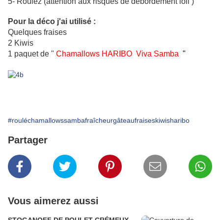
5- Roulez (attention aux risques de débordement loll )
Pour la déco j'ai utilisé :
Quelques fraises
2 Kiwis
1 paquet de "
Chamallows HARIBO Viva Samba
"
#rouléchamallowssambafraîcheurgâteaufraiseskiwisharibo
Partager
Vous aimerez aussi