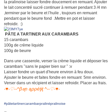
la pralinoise laisser fondre doucement en remuant. Ajouter
le lait concentré sucré continuer à remuer pendant 3 /4 mn
,terminer par le beurre et l'huile , toujours en remuant
pendant que le beurre fond .Mettre en pot et laisser
refroidir. :)
PÂTE A TARTINER AUX CARAMBARS
15 carambars
100g de crème liquide
100g de beurre
Dans une casserole, verser la crème liquide et déposer les
carambars "sans le papier bien sur " :v
Laisser fondre un quart d'heure environ à feu doux.
Ajouter le beurre et faites fondre en remuant 5mn environ.
Verser dans un récipient et laisser refroidir. Placer au frais.
-♥-♡--^β๏ɲ ąρρéţɨţ ^--♡-♥-
#pâtetartinercarambarpralinépralinoise