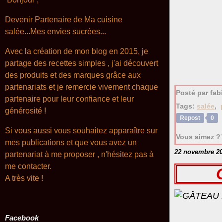
Devenir Partenaire de Ma cuisine
salée...Mes envies sucrées...
Avec la création de mon blog en 2015, je
partage des recettes simples , j'ai découvert
des produits et des marques grâce aux
partenariats et je remercie vivement chaque
Posté par fa
partenaire pour leur confiance et leur
Tags:
salée
,
générosité !
Repost
0
Si vous aussi vous souhaitez apparaître sur
Vous aimez ?
mes publications et que vous avez un
22 novembre 2
partenariat à me proposer , n'hésitez pas à
me contacter.
A très
vite !
Facebook