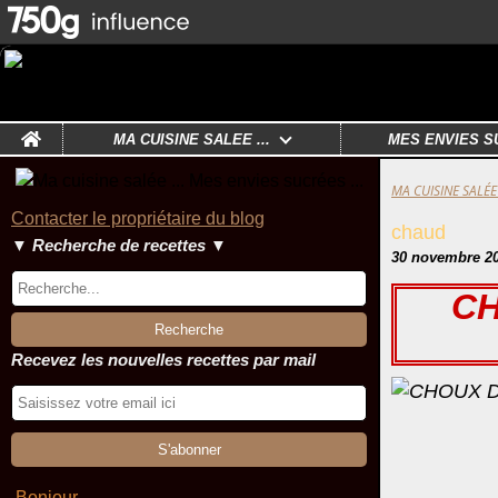
Home
MA CUISINE SALÉE ...
MES ENVIES S
MA CUISINE SALÉE 
Contacter le propriétaire du blog
chaud
▼ Recherche de recettes ▼
30 novembre 2
CH
Recevez les nouvelles recettes par mail
Bonjour ,