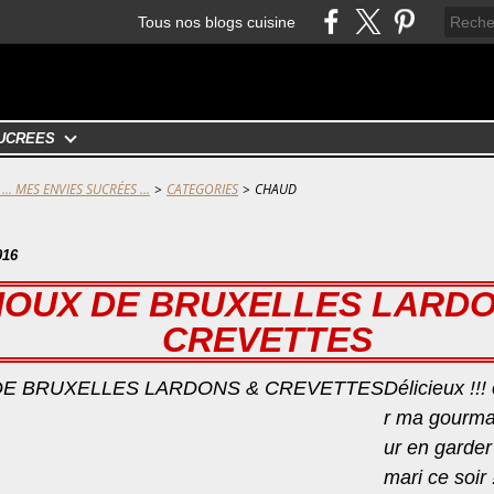
Tous nos blogs cuisine
UCRÉES
... MES ENVIES SUCRÉES ...
>
CATEGORIES
>
CHAUD
016
OUX DE BRUXELLES LARDO
CREVETTES
Délicieux !!!
r ma gourma
ur en garder
mari ce soir 