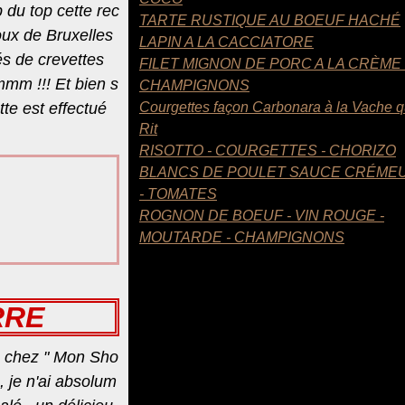
p du top cette rec
TARTE RUSTIQUE AU BOEUF HACHÉ
houx de Bruxelles
LAPIN A LA CACCIATORE
 de crevettes
FILET MIGNON DE PORC A LA CRÈME
mm !!! Et bien s
CHAMPIGNONS
tte est effectué
Courgettes façon Carbonara à la Vache q
Rit
RISOTTO - COURGETTES - CHORIZO
BLANCS DE POULET SAUCE CRÉME
- TOMATES
ROGNON DE BOEUF - VIN ROUGE -
MOUTARDE - CHAMPIGNONS
RRE
e chez " Mon Sho
, je n'ai absolum