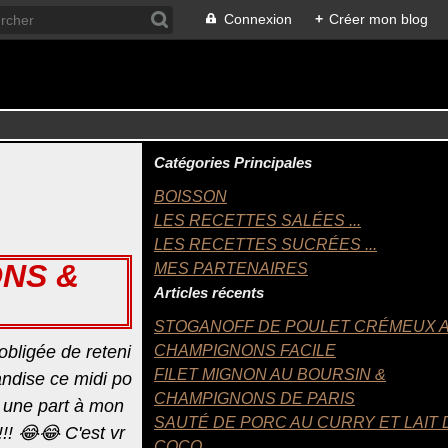
Connexion
+
Créer mon blog
Catégories Principales
BOISSON
LES RECETTES SALÉES ...
LES RECETTES SUCRÉES ...
NS &
MES PARTENAIRES
Articles récents
STOGANOFF DE POULET CRÉMEUX 
 obligée de reteni
CHAMPIGNONS FACILE
FILET MIGNON AU BOURSIN &
ndise ce midi po
CHAMPIGNONS DE PARIS
 une part à mon
SAUTÉ DE PORC AU CURRY ET LAIT 
!!! 😂😂 C'est vr
COCO