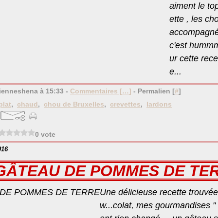
aiment le to
ette , les c
accompagnés
c'est hummm
ur cette rece
e...
bienneshena à 15:33 -
Commentaires [
…
]
- Permalien [
#
]
plat
,
chaud
,
chou de Bruxelles
,
crevettes
,
lardons
0 vote
016
GÂTEAU DE POMMES DE TE
Une délicieuse recette trouvé
w...colat, mes gourmandises " 