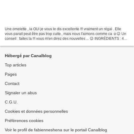
Une omelette , la OUi je vous le dis excellente !!! vraiment un régal . Elle
vous parait peut être pas trop cuite , mais nous l'aimons comme ca ☺😉 Un
conseil : faites la !!! vous m'en direz des nouvelles ... 😉 INGRÉDIENTS : 400
grammes de courge butternut...
Hébergé par Canalblog
Top articles
Pages
Contact
Signaler un abus
C.G.U.
Cookies et données personnelles
Préférences cookies
Voir le profil de fabienneshena sur le portail Canalblog