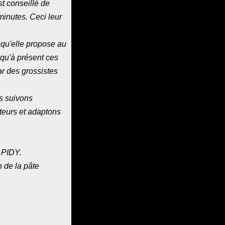
st conseillé de
minutes. Ceci leur
 qu'elle propose au
squ'à présent ces
ar des grossistes
s suivons
teurs et adaptons
 PIDY.
n de la pâte