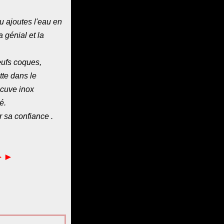
tu ajoutes l'eau en
a génial et la
œufs coques,
tte dans le
 cuve inox
é.
 sa confiance .
►►