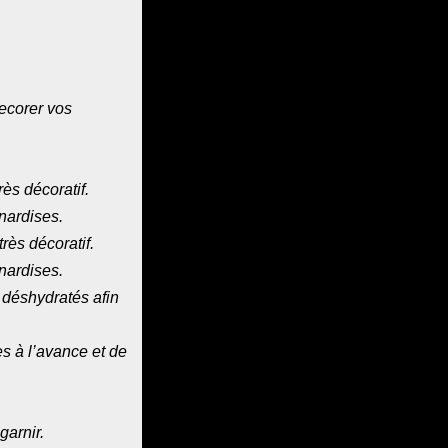
ecorer vos
ès décoratif.
gnardises.
ès décoratif.
gnardises.
 déshydratés afin
es à l’avance et de
garnir.