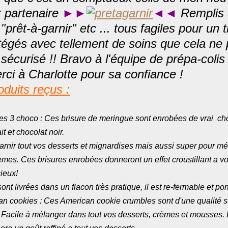
 partenaire
►►
◄◄
Remplis 
"prêt-à-garnir" etc ... tous fagiles pour un t
tégés avec tellement de soins que cela ne 
 sécurisé !! Bravo à l'équipe de prépa-colis
rci à Charlotte pour sa confiance !
oduits reçus :
s 3 choco : Ces brisure de meringue sont enrobées de vrai cho
it et chocolat noir.
garnir tout vos desserts et mignardises mais aussi super pour m
mes. Ces brisures enrobées donneront un effet croustillant a v
ieux!
ont livrées dans un flacon très pratique, il est re-fermable et po
n cookies : Ces American cookie crumbles sont d'une qualité s
. Facile à mélanger dans tout vos desserts, crèmes et mousses.