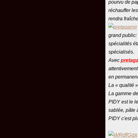
pourvu de pap
réchauffer le
rendra fraîche
grand public:
spécialités é
spécialisés.
Avec
pretaga
attentivemen
en permanen
La « qualité »
La gamme de 
PIDY est le le
sablée, pâte à
PIDY c'est pl