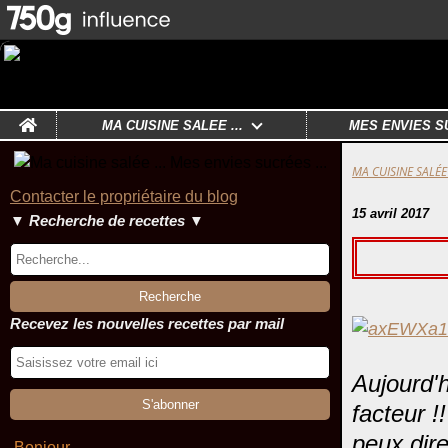
Home
MA CUISINE SALÉE ...
MES ENVIES S
MA CUISINE SALÉE 
Contacter le propriétaire du blog
15 avril 2017
▼ Recherche de recettes ▼
Recevez les nouvelles recettes par mail
Aujourd'h
facteur !
peux dir
Bonjour ,