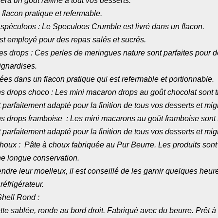
ra un goût raffiné a tout vos desserts.
 flacon pratique et refermable.
spéculoos : Le Speculoos Crumble est livré dans un flacon.
t employé pour des repas salés et sucrés.
s drops : Ces perles de meringues nature sont parfaites pour d
ignardises.
vrées dans un flacon pratique qui est refermable et portionnable.
drops choco : Les mini macaron drops au goût chocolat sont tr
t parfaitement adapté pour la finition de tous vos desserts et mi
 drops framboise : Les mini macarons au goût framboise sont tr
t parfaitement adapté pour la finition de tous vos desserts et mi
oux : Pâte à choux fabriquée au Pur Beurre. Les produits sont
ne longue conservation.
endre leur moelleux, il est conseillé de les garnir quelques heur
réfrigérateur.
hell Rond :
tte sablée, ronde au bord droit. Fabriqué avec du beurre. Prêt à 