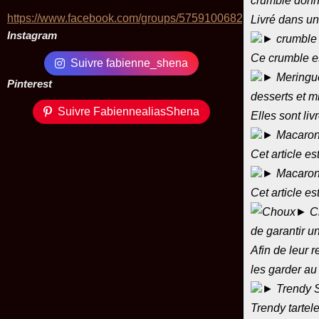
crumble donne
https://www.facebook.com/groups/575910068229424/
Livré dans un
Instagram
► crumble 
Ce crumble es
Suivre fabienne_shena
► Meringue
Pinterest
desserts et m
Suivre FabiennealiasShena
Elles sont li
► Macarons 
Cet article es
► Macarons
Cet article es
► Ch
de garantir u
Afin de leur r
les garder au 
► Trendy S
Trendy tartele