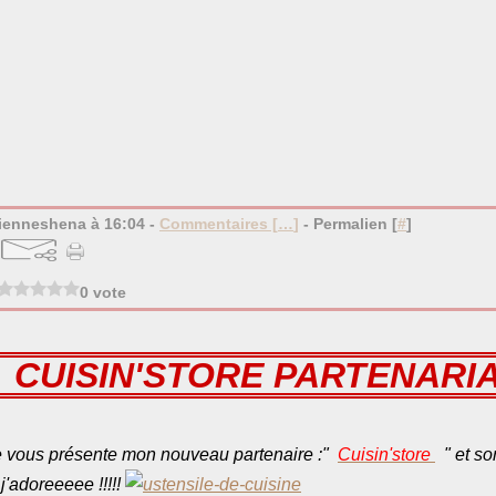
bienneshena à 16:04 -
Commentaires [
…
]
- Permalien [
#
]
0 vote
CUISIN'STORE PARTENARI
je vous présente mon nouveau partenaire :"
Cuisin'store
" et so
, j'adoreeeee !!!!!