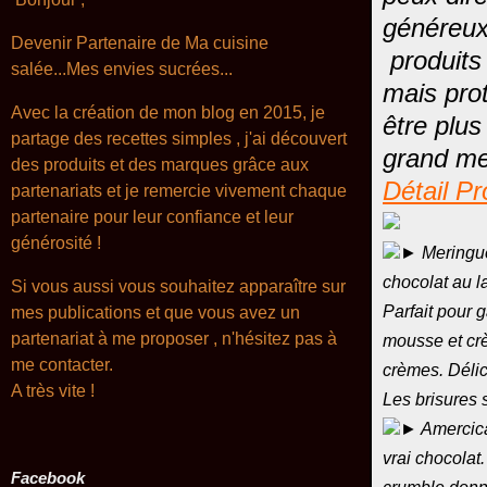
généreux
Devenir Partenaire de Ma cuisine
produits 
salée...Mes envies sucrées...
mais pro
Avec la création de mon blog en 2015, je
être plus
partage des recettes simples , j'ai découvert
grand me
des produits et des marques grâce aux
Détail Pr
partenariats et je remercie vivement chaque
partenaire pour leur confiance et leur
générosité !
► Meringue
chocolat au la
Si vous aussi vous souhaitez apparaître sur
Parfait pour 
mes publications et que vous avez un
partenariat à me proposer , n'hésitez pas à
mousse et crè
me contacter.
crèmes. Délic
A très
vite !
Les brisures s
► Amercica
vrai chocolat
Facebook