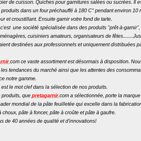
ier de cuisson. Quiches pour garnitures salées ou sucrées. Il e
s produits dans un four préchauffé à 180 C° pendant environ 10 
ur et croustillant. Ensuite garnir votre fond de tarte.
c'est une société spécialisée dans des produits "prêt-à-garnir",
 ménagères, cuisiniers amateurs, organisateurs de fêtes........Ju
taient destinées aux professionnels et uniquement distribuées p
rnir
.
com ce vaste assortiment est désormais à disposition. Nou
t les tendances du marché ainsi que les attentes des consomma
ce notre gamme.
 est le mot clef dans la sélection de nos produits.
produits, que
pretagarnir
.com a sélectionnée, porte la marque
ader mondial de la pâte feuilletée qui excelle dans la fabricatio
 choux, pâte à foncer, pâte à croûte et pâte à gaufre.
us de 40 années de qualité et d'innovations!