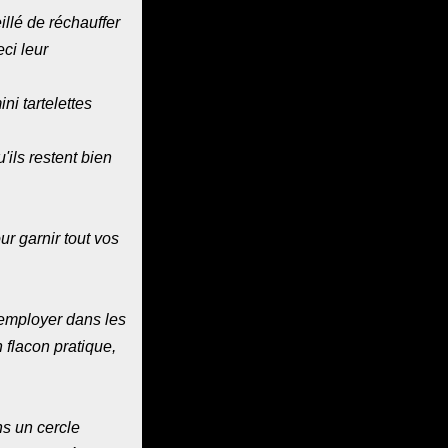
llé de réchauffer
ci leur
i tartelettes
'ils restent bien
r garnir tout vos
 employer dans les
 flacon pratique,
ns un cercle