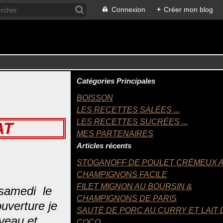
Connexion
+
Créer mon blog
Catégories Principales
BOISSON
LES RECETTES SALÉES ...
LES RECETTES SUCRÉES ...
AT
MES PARTENAIRES
Articles récents
STOGANOFF DE POULET CRÉMEUX 
CHAMPIGNONS FACILE
FILET MIGNON AU BOURSIN &
n samedi le
CHAMPIGNONS DE PARIS
uverture je
SAUTÉ DE PORC AU CURRY ET LAIT 
veau et
COCO