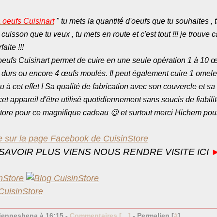
 oeufs Cuisinart
" tu mets la quantité d'oeufs que tu souhaites , 
 cuisson que tu veux , tu mets en route et c'est tout !!! je trouve c
faite !!!
oeufs Cuisinart permet de cuire en une seule opération 1 à 10 
 durs ou encore 4 œufs moulés. Il peut également cuire 1 omele
u à cet effet ! Sa qualité de fabrication avec son couvercle et sa
et appareil d'être utilisé quotidiennement sans soucis de fiabilit
store pour ce magnifique cadeau 😉 et surtout merci Hichem pour
SAVOIR PLUS VIENS NOUS RENDRE VISITE ICI
bienneshena à 16:15 -
Commentaires [
…
]
- Permalien [
#
]