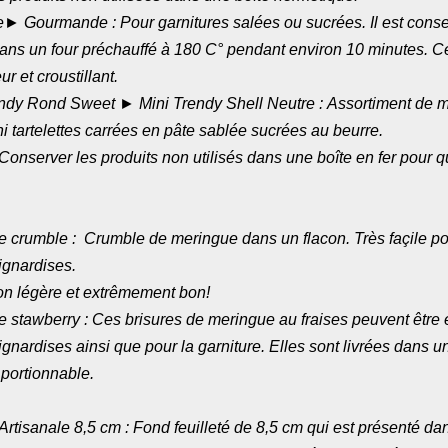
► Gourmande : Pour garnitures salées ou sucrées. Il est consei
dans un four préchauffé à 180 C° pendant environ 10 minutes. Ce
ur et croustillant.
ndy Rond Sweet ► Mini Trendy Shell Neutre : Assortiment de min
i tartelettes carrées en pâte sablée sucrées au beurre.
 Conserver les produits non utilisés dans une boîte en fer pour qu
crumble : Crumble de meringue dans un flacon. Très façile pou
ignardises.
on légère et extrêmement bon!
stawberry : Ces brisures de meringue au fraises peuvent être
ignardises ainsi que pour la garniture. Elles sont livrées dans un
 portionnable.
tisanale 8,5 cm : Fond feuilleté de 8,5 cm qui est présenté da