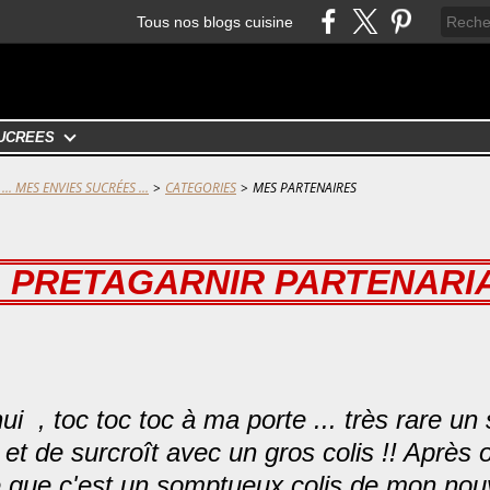
Tous nos blogs cuisine
UCRÉES
... MES ENVIES SUCRÉES ...
>
CATEGORIES
>
MES PARTENAIRES
PRETAGARNIR PARTENARI
ui , toc toc toc à ma porte ... très rare u
! et de surcroît avec un gros colis !!
Après o
e que c'est un somptueux colis de mon nou