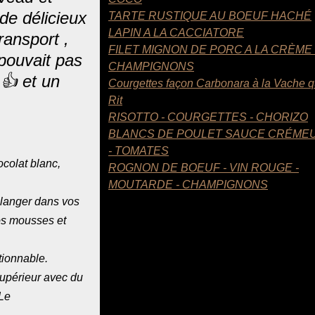
de délicieux
TARTE RUSTIQUE AU BOEUF HACHÉ
LAPIN A LA CACCIATORE
ransport ,
FILET MIGNON DE PORC A LA CRÈME
pouvait pas
CHAMPIGNONS
 👍 et un
Courgettes façon Carbonara à la Vache q
Rit
RISOTTO - COURGETTES - CHORIZO
BLANCS DE POULET SAUCE CRÉME
- TOMATES
colat blanc,
ROGNON DE BOEUF - VIN ROUGE -
MOUTARDE - CHAMPIGNONS
élanger dans vos
os mousses et
rtionnable.
upérieur avec du
 Le