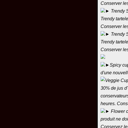
Conserver les
► Trendy S
Trendy tartele
Conserver les
► Trendy Sh
Trendy tartele
Conserver les
►Spicy cup 
d'une nouvell
30% de jus d'
conservateurs
heures. Cons
► Flower cu
produit ne doi
Conservez les