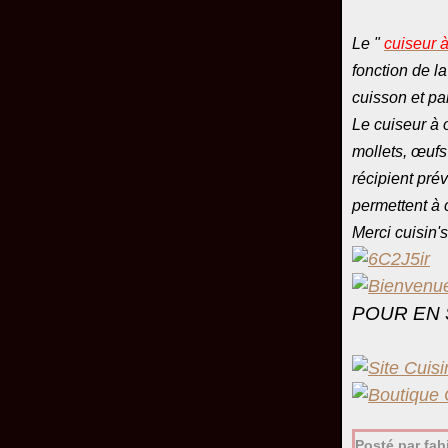
Le "
cuiseur à
fonction de la
cuisson et par
Le cuiseur à 
mollets, œufs
récipient prév
permettent à c
Merci cuisin'
POUR EN 
Posté par fa