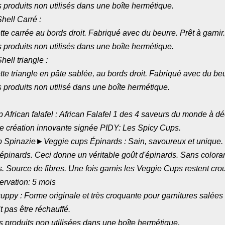
 produits non utilisés dans une boîte hermétique.
hell Carré :
tte carrée au bords droit. Fabriqué avec du beurre. Prêt à garnir.
 produits non utilisés dans une boîte hermétique.
ell triangle :
tte triangle en pâte sablée, au bords droit. Fabriqué avec du beur
 produits non utilisé dans une boîte hermétique.
African falafel : African Falafel 1 des 4 saveurs du monde à dé
e création innovante signée PIDY: Les Spicy Cups.
►Veggie cups Épinards : Sain, savoureux et unique.
épinards. Ceci donne un véritable goût d'épinards. Sans coloran
. Source de fibres. Une fois garnis les Veggie Cups restent crou
ervation: 5 mois
ppy : Forme originale et très croquante pour garnitures salées
t pas être réchauffé.
 produits non utilisées dans une boîte hermétique.