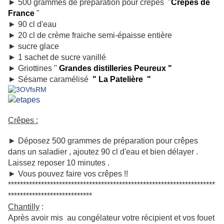
► 500 grammes de préparation pour crêpes "
Crêpes de
France
"
► 90 cl d'eau
► 20 cl de crème fraiche semi-épaisse entière
► sucre glace
► 1 sachet de sucre vanillé
► Griottines "
Grandes distilleries Peureux
"
► Sésame caramélisé
"
La Patelière
"
Crêpes :
► Déposez 500 grammes de préparation pour crêpes
dans un saladier , ajoutez 90 cl d'eau et bien délayer .
Laissez reposer 10 minutes .
► Vous pouvez faire vos crêpes !!
*********************************************************************
****************************
Chantilly
:
Après avoir mis au congélateur votre récipient et vos fouet