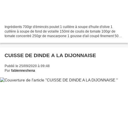
Ingrédients 700gr d'émincés poulet 1 cuillère à soupe d'huile d'olive 1
cuillère à soupe de fond de volaille 150ml de coulis de tomate 100gr de
tomate concentré 250gr de mascarpone 1 gousse d'ail coupé finement 50ml
d'eau Sel, poivre Préparations Dans...
CUISSE DE DINDE A LA DIJONNAISE
Publié le 25/09/2020 à 09:48
Par
fabienneshena