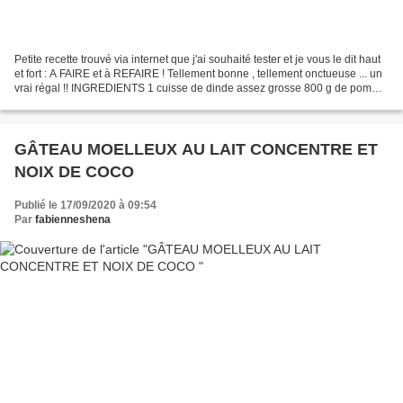
Petite recette trouvé via internet que j'ai souhaité tester et je vous le dit haut
et fort : A FAIRE et à REFAIRE ! Tellement bonne , tellement onctueuse ... un
vrai régal !! INGREDIENTS 1 cuisse de dinde assez grosse 800 g de pomme
de terre 2 tomates...
GÂTEAU MOELLEUX AU LAIT CONCENTRE ET
NOIX DE COCO
Publié le 17/09/2020 à 09:54
Par
fabienneshena