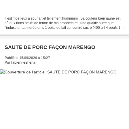
Il est moelleux à souhait et tellement hummmm . Sa couleur bien jaune est
dû aux bons oeufs de ferme de ma propriétaire , une qualité autre que
l'industriel ...., Ingrédients 1 boîte de lait concentré sucré (400 gr) 4 oeufs 120
gr de farine 50 gr de beurre...
SAUTE DE PORC FAÇON MARENGO
Publié le 15/09/2020 à 15:27
Par
fabienneshena