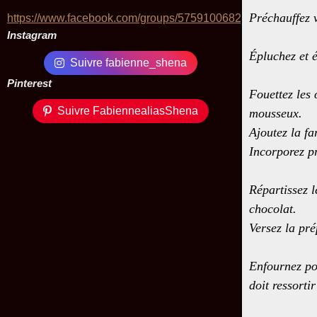
Préchauffez v
https://www.facebook.com/groups/575910068229424/
Instagram
Épluchez et é
Suivre fabienne_shena
Pinterest
Fouettez les 
Suivre FabiennealiasShena
mousseux.
Ajoutez la fa
Incorporez pr
Répartissez 
chocolat.
Versez la pr
Enfournez pou
doit ressorti