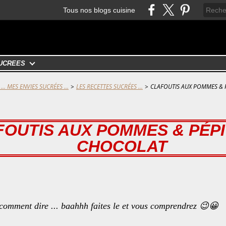
Tous nos blogs cuisine
UCRÉES
... MES ENVIES SUCRÉES ...
>
LES RECETTES SUCRÉES ...
>
CLAFOUTIS AUX POMMES & 
FOUTIS AUX POMMES & PÉPI
CHOCOLAT
 comment dire ... baahhh faites le et vous comprendrez 😉😀