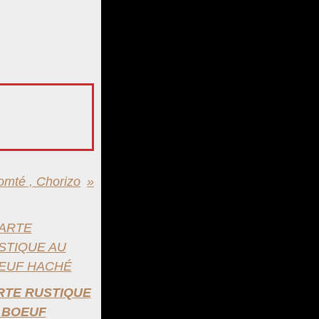
omté , Chorizo
RTE RUSTIQUE
 BOEUF