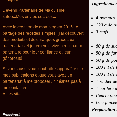
Ingrédients :
Devenir Partenaire de Ma cuisine
salée...Mes envies sucrées...
4 pommes
120 g de pé
Avec la création de mon blog en 2015, je
3 œufs
partage des recettes simples , j'ai découvert
des produits et des marques grâce aux
80 g de su
partenariats et je remercie vivement chaque
partenaire pour leur confiance et leur
50 g de far
générosité !
50 g de po
200 ml de l
Si vous aussi vous souhaitez apparaître sur
100 ml de 
mes publications et que vous avez un
1 sachet de
partenariat à me proposer , n'hésitez pas à
me contacter.
1 cuillère 
A très
vite !
Beurre pou
Une pincée
Préparation 
Facebook