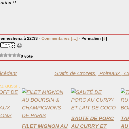
ation !!
bienneshena à 22:33 -
Commentaires [
…
]
- Permalien [
#
]
0 vote
récédent
Gratin de Crozets , Poireaux , C
z aussi :
SAUTÉ DE PORC
TA
FILET MIGNON AU
AU CURRY ET
AU