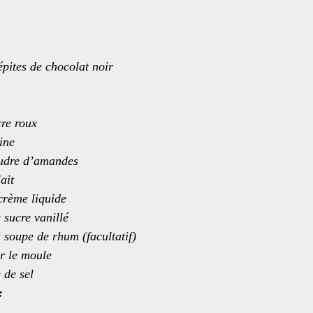
pites de chocolat noir
cre roux
ine
udre d’amandes
ait
crème liquide
 sucre vanillé
à soupe de rhum (facultatif)
r le moule
 de sel
: