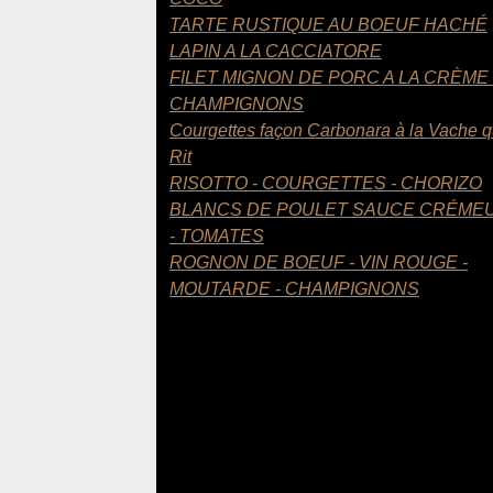
TARTE RUSTIQUE AU BOEUF HACHÉ
LAPIN A LA CACCIATORE
FILET MIGNON DE PORC A LA CRÈME
CHAMPIGNONS
Courgettes façon Carbonara à la Vache q
Rit
RISOTTO - COURGETTES - CHORIZO
BLANCS DE POULET SAUCE CRÉME
- TOMATES
ROGNON DE BOEUF - VIN ROUGE -
MOUTARDE - CHAMPIGNONS