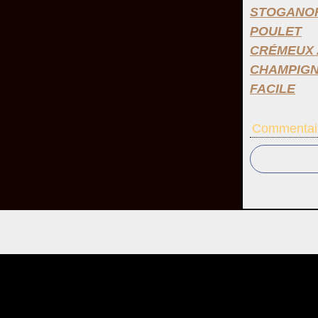
STOGANOF
POULET
CRÉMEUX 
CHAMPIG
FACILE
Commentai
Voir le profil de
fabienneshena
sur le port