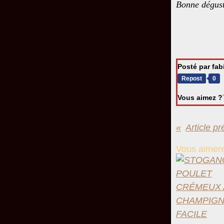
Bonne dégust
Posté par fa
Repost
0
Vous aimez ?
Article p
Vous aimere