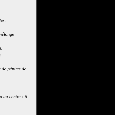
les.
 mélange
n.
).
 de pépites de
 au centre : il