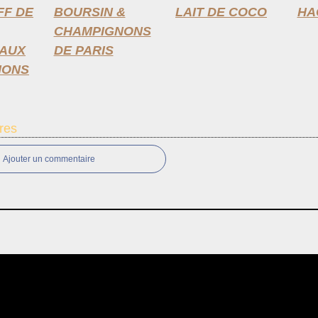
F DE
BOURSIN &
LAIT DE COCO
HA
CHAMPIGNONS
AUX
DE PARIS
NONS
res
Ajouter un commentaire
ail Canalblog
Top articles
Contact
Signaler un abus
C.G.U.
Cookies et donn