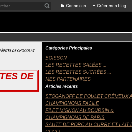
Connexion
+
Créer mon blog
Catégories Principales
PÉPITES DE CHOCOLAT
BOISSON
LES RECETTES SALÉES ...
LES RECETTES SUCRÉES ...
TES DE
MES PARTENAIRES
Articles récents
STOGANOFF DE POULET CRÉMEUX 
CHAMPIGNONS FACILE
FILET MIGNON AU BOURSIN &
CHAMPIGNONS DE PARIS
SAUTÉ DE PORC AU CURRY ET LAIT 
COCO