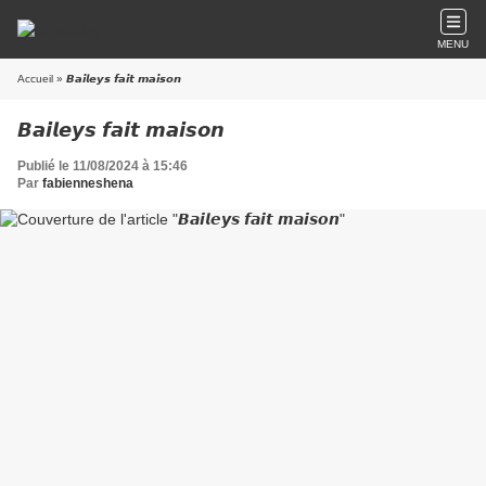
MENU
Accueil
» 𝘽𝙖𝙞𝙡𝙚𝙮𝙨 𝙛𝙖𝙞𝙩 𝙢𝙖𝙞𝙨𝙤𝙣
𝘽𝙖𝙞𝙡𝙚𝙮𝙨 𝙛𝙖𝙞𝙩 𝙢𝙖𝙞𝙨𝙤𝙣
Publié le 11/08/2024 à 15:46
Par
fabienneshena