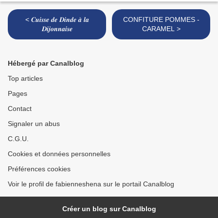
< 𝑪𝒖𝒊𝒔𝒔𝒆 𝒅𝒆 𝑫𝒊𝒏𝒅𝒆 𝒂̀ 𝒍𝒂
CONFITURE POMMES -
𝑫𝒊𝒋𝒐𝒏𝒏𝒂𝒊𝒔𝒆
CARAMEL >
Hébergé par Canalblog
Top articles
Pages
Contact
Signaler un abus
C.G.U.
Cookies et données personnelles
Préférences cookies
Voir le profil de fabienneshena sur le portail Canalblog
Créer un blog sur Canalblog